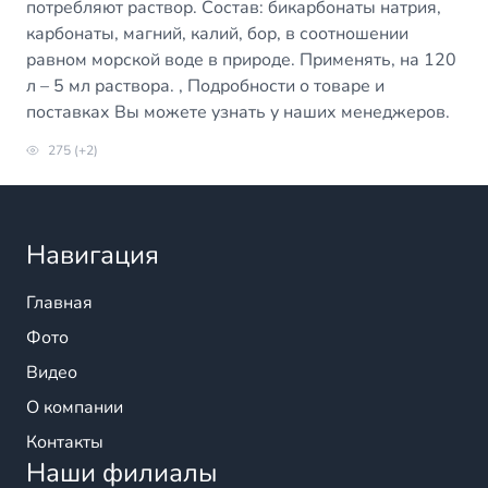
потребляют раствор. Состав: бикарбонаты натрия,
карбонаты, магний, калий, бор, в соотношении
равном морской воде в природе. Применять, на 120
л – 5 мл раствора. , Подробности о товаре и
поставках Вы можете узнать у наших менеджеров.
275 (+2)
Навигация
Главная
Фото
Видео
О компании
Контакты
Наши филиалы