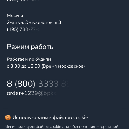
Москва
2-ая ул. Энтузиастов, д.3
(495) 780-77-98
Режим работы
Работаем по будням
с 8:30 до 18:00 (Время московское)
8 (800) 3333 899
order+1229@bpks.ru
© 2025 БалтПромКомплект — комплексные поставки
🍪 Использование файлов cookie
высококачественной продукции промышленного и
Мы используем файлы cookie для обеспечения корректной
бытового назначения