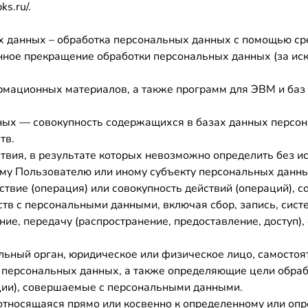
s.ru/.
х данных – обработка персональных данных с помощью ср
нное прекращение обработки персональных данных (за ис
ормационных материалов, а также программ для ЭВМ и баз
ных — совокупность содержащихся в базах данных персон
тв.
твия, в результате которых невозможно определить без 
му Пользователю или иному субъекту персональных данны
ствие (операция) или совокупность действий (операций),
ств с персональными данными, включая сбор, запись, сист
ние, передачу (распространение, предоставление, доступ),
альный орган, юридическое или физическое лицо, самостоя
 персональных данных, а также определяющие цели обраб
ции), совершаемые с персональными данными.
относящаяся прямо или косвенно к определенному или оп