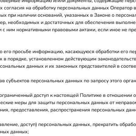
стоверные информацию и/или документы, содержащие пер
ых согласия на обработку персональных данных Оператор
ых при наличии оснований, указанных в Законе о персона
мер, необходимых и достаточных для обеспечения выполн
и с ним нормативными правовыми актами, если иное не пр
по его просьбе информацию, касающуюся обработки его п
х в порядке, установленном действующим законодательст
рсональных данных и их законных представителей в соотв
ав субъектов персональных данных по запросу этого орг
еограниченный доступ к настоящей Политике в отношении 
еские меры для защиты персональных данных от неправом
ния, предоставления, распространения персональных данн
тавление, доступ) персональных данных, прекратить обраб
ьных данных;