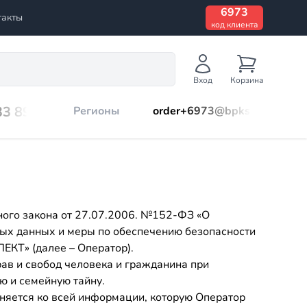
6973
такты
код клиента
Вход
Корзина
33 899
Регионы
order+6973@bpks.ru
ного закона от 27.07.2006. №152-ФЗ «О
ных данных и меры по обеспечению безопасности
КТ» (далее – Оператор).
ав и свобод человека и гражданина при
ю и семейную тайну.
еняется ко всей информации, которую Оператор