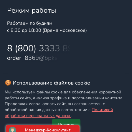
Режим работы
Работаем по будням
с 8:30 до 18:00 (Время московское)
8 (800) 3333 899
order+8369@bpks.ru
© 2025 БалтПромКомплект — комплексные поставки
🍪 Использование файлов cookie
высококачественной продукции промышленного и
Мы используем файлы cookie для обеспечения корректной
бытового назначения
работы сайта, анализа трафика и персонализации контента.
Продолжая использовать сайт, вы соглашаетесь с
Политика конфиденциальности
,
Согласие на обработку
обработкой ваших данных в соответствии с
Политикой
персональных данных
обработки персональных данных
.
Принять
Главная
Написать
Позвонить
Корзина