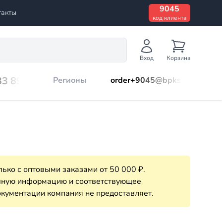
9045
такты
код клиента
Вход
Корзина
33 899
Регионы
order+9045@bpks.ru
ько с оптовыми заказами от 50 000 ₽.
очную информацию и соответствующее
кументации компания не предоставляет.