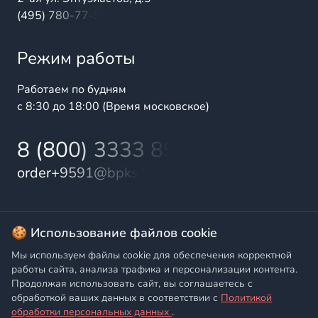
(495) 780-77-98
Режим работы
Работаем по будням
с 8:30 до 18:00 (Время московское)
8 (800) 3333 899
order+9591@bpks.ru
© 2025 БалтПромКомплект — комплексные поставки
🍪 Использование файлов cookie
высококачественной продукции промышленного и
Мы используем файлы cookie для обеспечения корректной
бытового назначения
работы сайта, анализа трафика и персонализации контента.
Продолжая использовать сайт, вы соглашаетесь с
Политика конфиденциальности
,
Согласие на обработку
обработкой ваших данных в соответствии с
Политикой
персональных данных
обработки персональных данных
.