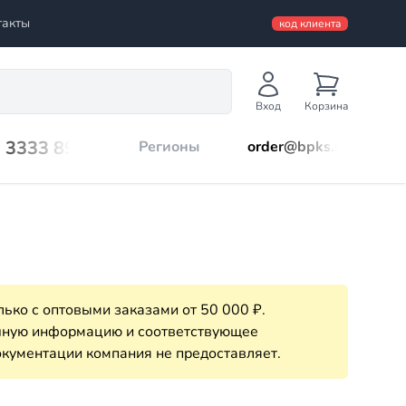
такты
код клиента
Вход
Корзина
) 3333 899
Регионы
order@bpks.ru
ько с оптовыми заказами от 50 000 ₽.
очную информацию и соответствующее
кументации компания не предоставляет.