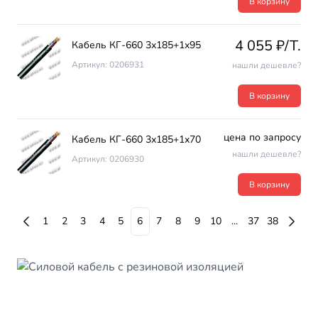
В корзину
4 055 ₽/T.
Кабель КГ-660 3х185+1х95
Артикул: 0206931
нашли дешевле?
В корзину
цена по запросу
Кабель КГ-660 3х185+1х70
нашли дешевле?
Артикул: 0206930
В корзину
1
2
3
4
5
6
7
8
9
10
...
37
38