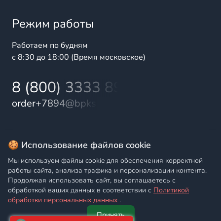
Режим работы
Работаем по будням
с 8:30 до 18:00 (Время московское)
8 (800) 3333 899
order+7894@bpks.ru
© 2025 БалтПромКомплект — комплексные поставки
🍪 Использование файлов cookie
высококачественной продукции промышленного и
Мы используем файлы cookie для обеспечения корректной
бытового назначения
работы сайта, анализа трафика и персонализации контента.
Продолжая использовать сайт, вы соглашаетесь с
Политика конфиденциальности
,
Согласие на обработку
обработкой ваших данных в соответствии с
Политикой
персональных данных
обработки персональных данных
.
Принять