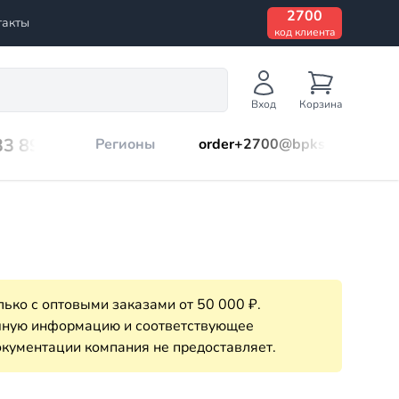
2700
такты
код клиента
Вход
Корзина
33 899
Регионы
order+2700@bpks.ru
ько с оптовыми заказами от 50 000 ₽.
очную информацию и соответствующее
кументации компания не предоставляет.