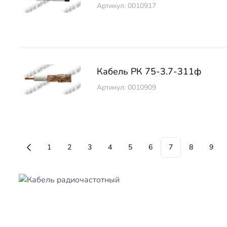
Артикул: 0010917
Кабель РК 75-3.7-311ф
Артикул: 0010909
1
2
3
4
5
6
7
8
9