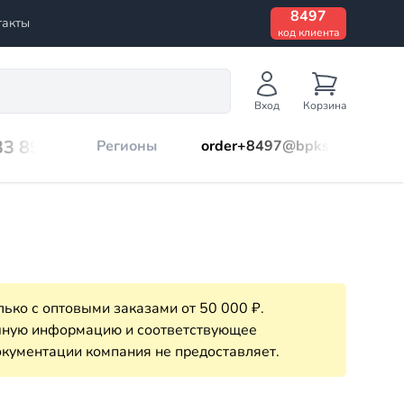
8497
такты
код клиента
Вход
Корзина
33 899
Регионы
order+8497@bpks.ru
ько с оптовыми заказами от 50 000 ₽.
очную информацию и соответствующее
кументации компания не предоставляет.