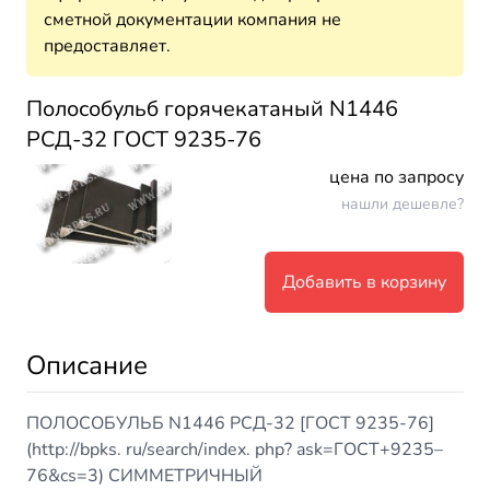
сметной документации компания не
предоставляет.
Полособульб горячекатаный N1446
РСД-32 ГОСТ 9235-76
цена по запросу
нашли дешевле?
Добавить в корзину
Описание
ПОЛОСОБУЛЬБ N1446 РСД-32 [ГОСТ 9235-76]
(
http://bpks
. ru/search/index. php? ask=ГОСТ+9235–
76&cs=3) СИММЕТРИЧНЫЙ