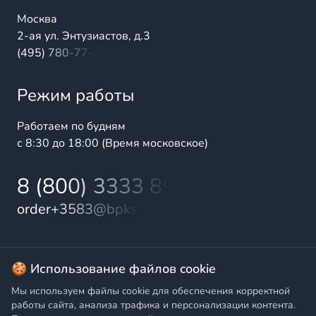
Москва
2-ая ул. Энтузиастов, д.3
(495) 780-77-98
Режим работы
Работаем по будням
с 8:30 до 18:00 (Время московское)
8 (800) 3333 899
order+3583@bpks.ru
© 2025 БалтПромКомплект — комплексные поставки
🍪 Использование файлов cookie
высококачественной продукции промышленного и
Мы используем файлы cookie для обеспечения корректной
бытового назначения
работы сайта, анализа трафика и персонализации контента.