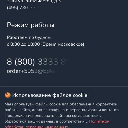
2-ая ул. Энтузиастов, д.3
(495) 780-77-98
Режим работы
Работаем по будням
с 8:30 до 18:00 (Время московское)
8 (800) 3333 899
order+5952@bpks.ru
© 2025 БалтПромКомплект — комплексные поставки
🍪 Использование файлов cookie
высококачественной продукции промышленного и
Мы используем файлы cookie для обеспечения корректной
бытового назначения
работы сайта, анализа трафика и персонализации контента.
Продолжая использовать сайт, вы соглашаетесь с
Политика конфиденциальности
,
Согласие на обработку
обработкой ваших данных в соответствии с
Политикой
персональных данных
обработки персональных данных
.