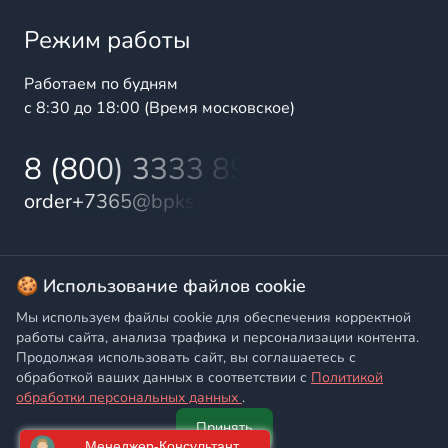
Режим работы
Работаем по будням
с 8:30 до 18:00 (Время московское)
8 (800) 3333 899
order+7365@bpks.ru
© 2025 БалтПромКомплект — комплексные поставки
🍪 Использование файлов cookie
высококачественной продукции промышленного и
Мы используем файлы cookie для обеспечения корректной
бытового назначения
работы сайта, анализа трафика и персонализации контента.
Продолжая использовать сайт, вы соглашаетесь с
Политика конфиденциальности
,
Согласие на обработку
обработкой ваших данных в соответствии с
Политикой
персональных данных
обработки персональных данных
.
Принять