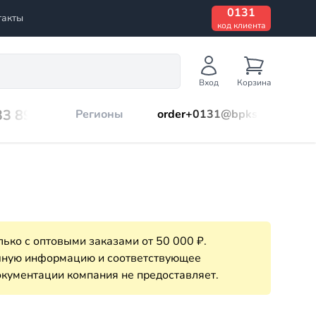
0131
такты
код клиента
Вход
Корзина
33 899
Регионы
order+0131@bpks.ru
ько с оптовыми заказами от 50 000 ₽.
очную информацию и соответствующее
кументации компания не предоставляет.