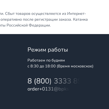
ти. Сбыт товаров осуществляется из Интернет-
оперативно после регистрации заказа. Катанка
кты Российской Федерации.
Режим работы
Работаем по будням
с 8:30 до 18:00 (Время московское)
8 (800) 3333 899
order+0131@bpks.ru