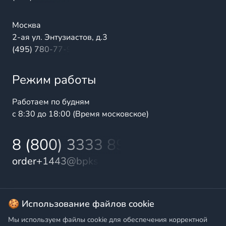
Москва
2-ая ул. Энтузиастов, д.3
(495) 780-77-98
Режим работы
Работаем по будням
с 8:30 до 18:00 (Время московское)
8 (800) 3333 899
order+1443@bpks.ru
© 2025 БалтПромКомплект — комплексные поставки
🍪 Использование файлов cookie
высококачественной продукции промышленного и
Мы используем файлы cookie для обеспечения корректной
бытового назначения