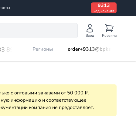
9313
такты
код клиента
Вход
Корзина
33 899
Регионы
order+9313@bpks.ru
ько с оптовыми заказами от 50 000 ₽.
очную информацию и соответствующее
кументации компания не предоставляет.