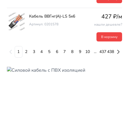
427 ₽/м
Кабель ВВГнг(А)-LS 5х6
Артикул: 0201578
нашли дешевле?
В корзину
1
2
3
4
5
6
7
8
9
10
...
437
438