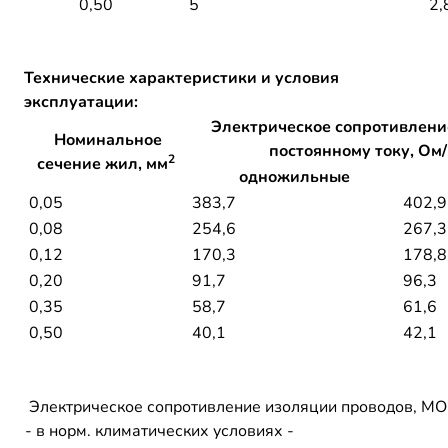
0,50
5
2,
Технические характеристики и условия
эксплуатации:
Электрическое сопротивлени
Номинальное
постоянному току, Ом/
2
сечение жил, мм
одножильные
0,05
383,7
402,9
0,08
254,6
267,3
0,12
170,3
178,8
0,20
91,7
96,3
0,35
58,7
61,6
0,50
40,1
42,1
Электрическое сопротивление изоляции проводов, МОм
- в норм. климатических условиях -