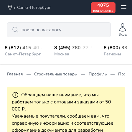
4075
г Санкт-Петербург
код клиента
Search
Вход
8 (812) 415-40-45
8 (495) 780-77-98
8 (800) 333
Санкт-Петербург
Москва
Регионы
Главная
Строительные товары
Профиль
Профи
Обращаем ваше внимание, что мы
работаем только с оптовыми заказами от 50
000 ₽.
Уважаемые покупатели, сообщаем вам, что
справочную информацию и соответствующее
оформление документов для разработки