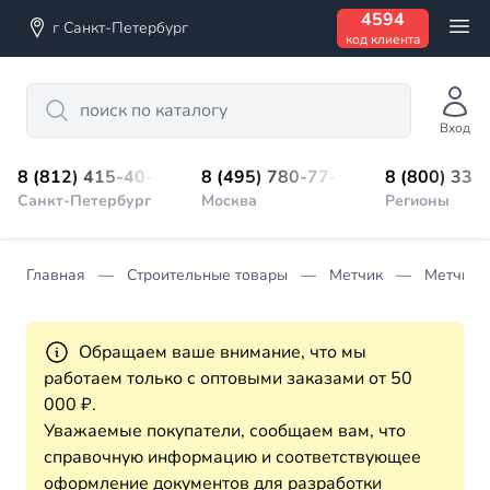
4594
г Санкт-Петербург
код клиента
Search
Вход
8 (812) 415-40-45
8 (495) 780-77-98
8 (800) 333
Санкт-Петербург
Москва
Регионы
Главная
Строительные товары
Метчик
Метчик 
Обращаем ваше внимание, что мы
работаем только с оптовыми заказами от 50
000 ₽.
Уважаемые покупатели, сообщаем вам, что
справочную информацию и соответствующее
оформление документов для разработки