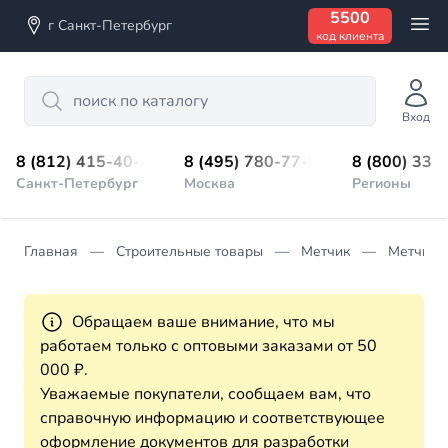
5500
г Санкт-Петербург
код клиента
Search
Вход
8 (812) 415-40-45
8 (495) 780-77-98
8 (800) 333
Санкт-Петербург
Москва
Регионы
Главная
Строительные товары
Метчик
Метчик 
Обращаем ваше внимание, что мы
работаем только с оптовыми заказами от 50
000 ₽.
Уважаемые покупатели, сообщаем вам, что
справочную информацию и соответствующее
оформление документов для разработки