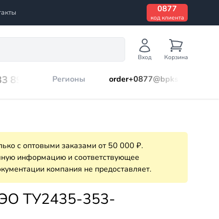
0877
такты
код клиента
Вход
Корзина
33 899
Регионы
order+0877@bpks.ru
ько с оптовыми заказами от 50 000 ₽.
очную информацию и соответствующее
кументации компания не предоставляет.
ЭО ТУ2435-353-