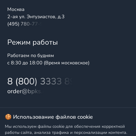
Москва
2-ая ул. Энтузиастов, д.3
(495) 780-77-98
Режим работы
Работаем по будням
с 8:30 до 18:00 (Время московское)
8 (800) 3333 899
order@bpks.ru
© 2025 БалтПромКомплект — комплексные поставки
🍪 Использование файлов cookie
высококачественной продукции промышленного и
Мы используем файлы cookie для обеспечения корректной
бытового назначения
работы сайта, анализа трафика и персонализации контента.