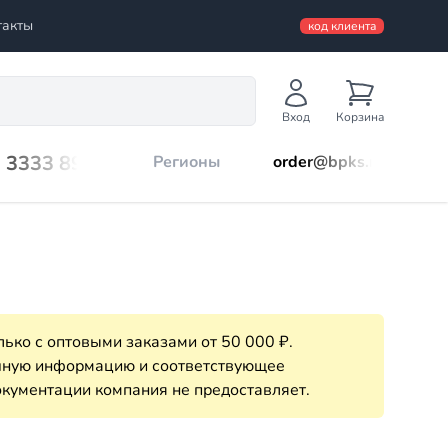
такты
код клиента
Вход
Корзина
) 3333 899
Регионы
order@bpks.ru
ько с оптовыми заказами от 50 000 ₽.
очную информацию и соответствующее
кументации компания не предоставляет.