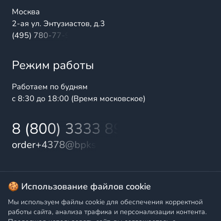
Москва
2-ая ул. Энтузиастов, д.3
(495) 780-77-98
Режим работы
Работаем по будням
с 8:30 до 18:00 (Время московское)
8 (800) 3333 899
order+4378@bpks.ru
© 2025 БалтПромКомплект — комплексные поставки
🍪 Использование файлов cookie
высококачественной продукции промышленного и
Мы используем файлы cookie для обеспечения корректной
бытового назначения
работы сайта, анализа трафика и персонализации контента.