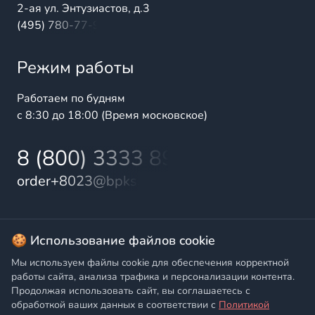
2-ая ул. Энтузиастов, д.3
(495) 780-77-98
Режим работы
Работаем по будням
с 8:30 до 18:00 (Время московское)
8 (800) 3333 899
order+8023@bpks.ru
© 2025 БалтПромКомплект — комплексные поставки
🍪 Использование файлов cookie
высококачественной продукции промышленного и
Мы используем файлы cookie для обеспечения корректной
бытового назначения
работы сайта, анализа трафика и персонализации контента.
Продолжая использовать сайт, вы соглашаетесь с
Политика конфиденциальности
,
Согласие на обработку
обработкой ваших данных в соответствии с
Политикой