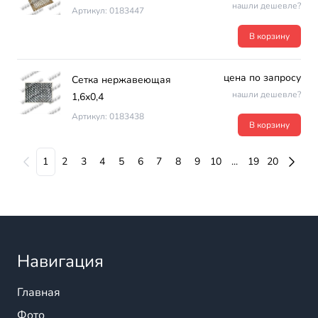
нашли дешевле?
Артикул: 0183447
В корзину
цена по запросу
Сетка нержавеющая
нашли дешевле?
1,6х0,4
Артикул: 0183438
В корзину
1
2
3
4
5
6
7
8
9
10
...
19
20
Навигация
Главная
Фото