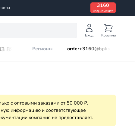
3160
такты
код клиента
Вход
Корзина
33 899
Регионы
order+3160@bpks.ru
ько с оптовыми заказами от 50 000 ₽.
очную информацию и соответствующее
кументации компания не предоставляет.