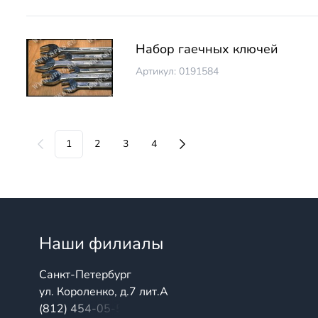
Набор гаечных ключей
Артикул: 0191584
1
2
3
4
Наши филиалы
Санкт-Петербург
ул. Короленко, д.7 лит.А
(812) 454-05-54