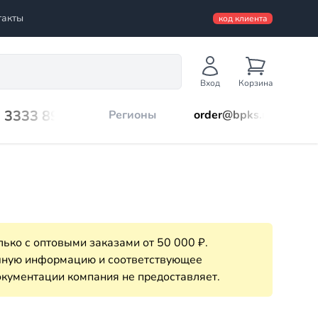
такты
код клиента
Вход
Корзина
) 3333 899
Регионы
order@bpks.ru
ько с оптовыми заказами от 50 000 ₽.
очную информацию и соответствующее
кументации компания не предоставляет.