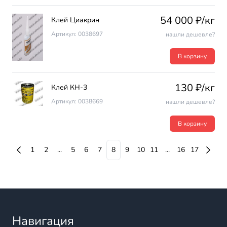
54 000 ₽/кг
Клей Циакрин
Артикул: 0038697
нашли дешевле?
В корзину
130 ₽/кг
Клей КН-3
Артикул: 0038669
нашли дешевле?
В корзину
1
2
...
5
6
7
8
9
10
11
...
16
17
Навигация