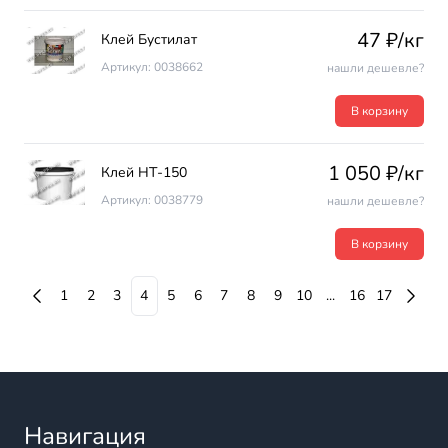
47 ₽/кг
Клей Бустилат
Артикул: 0038662
нашли дешевле?
В корзину
1 050 ₽/кг
Клей НТ-150
Артикул: 0038779
нашли дешевле?
В корзину
1
2
3
4
5
6
7
8
9
10
...
16
17
Навигация