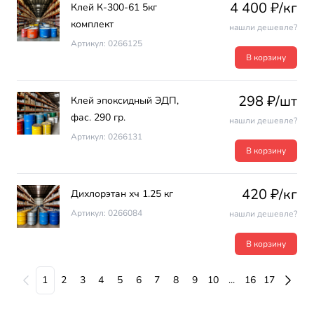
4 400 ₽/кг
Клей К-300-61 5кг
комплект
нашли дешевле?
Артикул: 0266125
В корзину
298 ₽/шт
Клей эпоксидный ЭДП,
фас. 290 гр.
нашли дешевле?
Артикул: 0266131
В корзину
420 ₽/кг
Дихлорэтан хч 1.25 кг
Артикул: 0266084
нашли дешевле?
В корзину
1
2
3
4
5
6
7
8
9
10
...
16
17