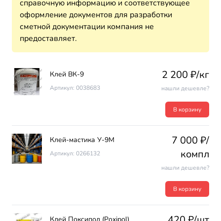
справочную информацию и соответствующее
оформление документов для разработки
сметной документации компания не
предоставляет.
2 200 ₽/кг
Клей ВК-9
Артикул: 0038683
нашли дешевле?
В корзину
7 000 ₽/
Клей-мастика У-9М
компл
Артикул: 0266132
нашли дешевле?
В корзину
420 ₽/шт
Клей Поксипол (Poxipol)