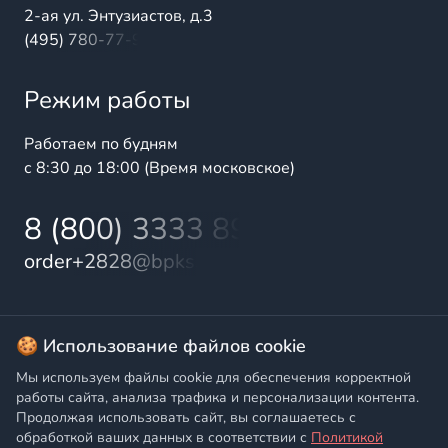
2-ая ул. Энтузиастов, д.3
(495) 780-77-98
Режим работы
Работаем по будням
с 8:30 до 18:00 (Время московское)
8 (800) 3333 899
order+2828@bpks.ru
© 2025 БалтПромКомплект — комплексные поставки
🍪 Использование файлов cookie
высококачественной продукции промышленного и
Мы используем файлы cookie для обеспечения корректной
бытового назначения
работы сайта, анализа трафика и персонализации контента.
Продолжая использовать сайт, вы соглашаетесь с
Политика конфиденциальности
,
Согласие на обработку
обработкой ваших данных в соответствии с
Политикой