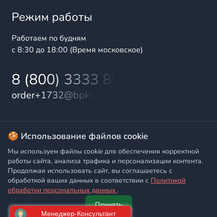
Режим работы
Работаем по будням
с 8:30 до 18:00 (Время московское)
8 (800) 3333 899
order+1732@bpks.ru
© 2025 БалтПромКомплект — комплексные поставки
🍪 Использование файлов cookie
высококачественной продукции промышленного и
Мы используем файлы cookie для обеспечения корректной
бытового назначения
работы сайта, анализа трафика и персонализации контента.
Продолжая использовать сайт, вы соглашаетесь с
Политика конфиденциальности
,
Согласие на обработку
обработкой ваших данных в соответствии с
Политикой
персональных данных
обработки персональных данных
.
Принять
Главная
Написать
Позвонить
Корзина